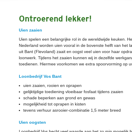
Ontroerend lekker!
Uien zaaien
Uien spelen een belangrijke rol in de wereldwijde keuken. H
Nederland worden uien vooral in de bovenste helft van het l
uit Bant (Flevoland) zaait en oogst veel uien voor haar opdr
loonwerk. Tijdens het zaaien kunnen wij in dezelfde werkgang
toedienen. Hiermee voorkomen we extra spoorvorming op uw
Loonbedrijf Vos Bant
uien zaaien, rooien en oprapen
gelijktijdige toediening vloeibaar fosfaat tijdens zaaien
schade beperken aan grond en gewas
mogelijkheid tot oprapen in kisten
tevens verhuur asrooier-combinatie 1,5 meter breed
Uien oogsten
Loonbedrijf Vos hecht veel waarde aan het zo min mogelijk 