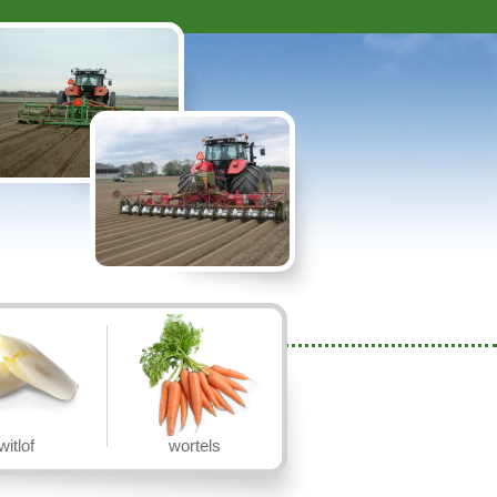
witlof
wortels