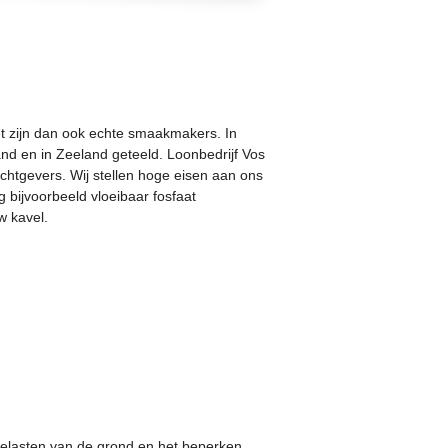
et zijn dan ook echte smaakmakers. In
and en in Zeeland geteeld. Loonbedrijf Vos
achtgevers. Wij stellen hoge eisen aan ons
 bijvoorbeeld vloeibaar fosfaat
 kavel.
belasten van de grond en het beperken