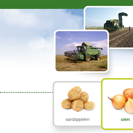
aardappelen
uien