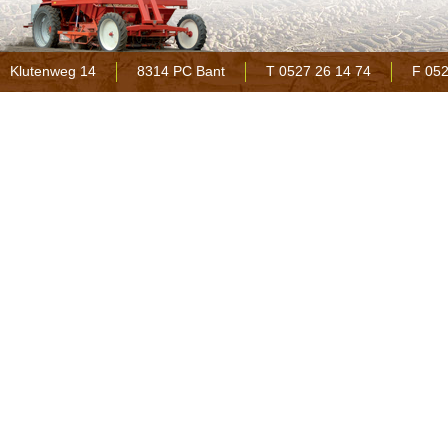
Klutenweg 14
8314 PC Bant
T 0527 26 14 74
F 052