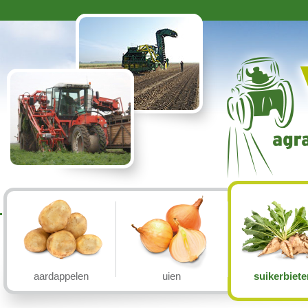
aardappelen
uien
suikerbiet