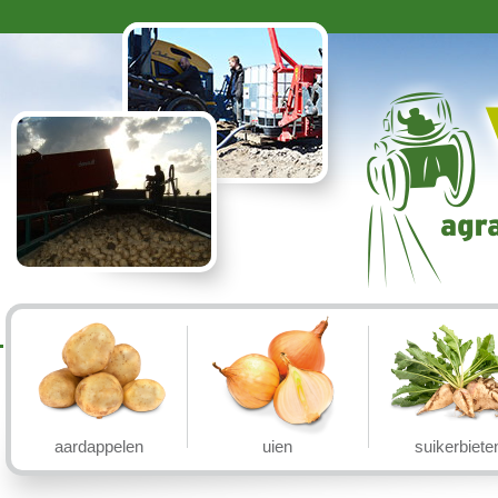
aardappelen
uien
suikerbiete